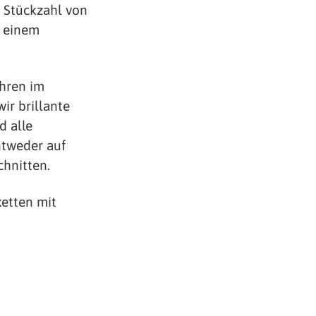
r Stückzahl von
t einem
ahren im
ir brillante
d alle
ntweder auf
chnitten.
etten mit