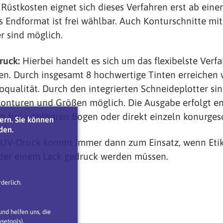
Rüstkosten eignet sich dieses Verfahren erst ab eine
s Endformat ist frei wählbar. Auch Konturschnitte mi
r sind möglich.
ruck:
Hierbei handelt es sich um das flexibelste Verf
ten. Durch insgesamt 8 hochwertige Tinten erreichen w
oqualität. Durch den integrierten Schneideplotter sin
Konturen und Größen möglich. Die Ausgabe erfolgt e
em frei wählbaren Bogen oder direkt einzeln konurges
ern. Sie können
den.
UV-Druck kommt immer dann zum Einsatz, wenn Etik
oder einem Lack gedruck werden müssen.
derlich.
nd helfen uns, die
setools).