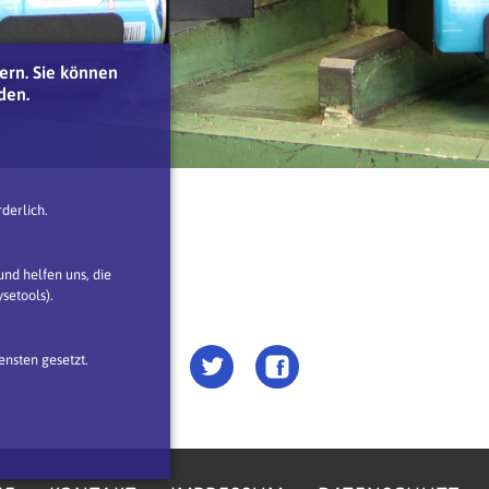
ern. Sie können
den.
derlich.
nd helfen uns, die
setools).
nsten gesetzt.