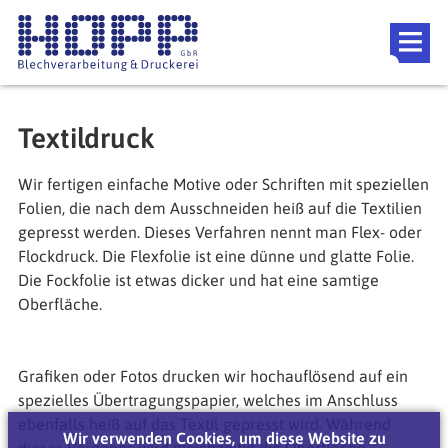
Direkt zum Inhalt
Referenzen
Downloads
Themen
Textildruck
Blog
Wir fertigen einfache Motive oder Schriften mit speziellen
Event Location
Folien, die nach dem Ausschneiden heiß auf die Textilien
gepresst werden. Dieses Verfahren nennt man Flex- oder
FAQ
Flockdruck. Die Flexfolie ist eine dünne und glatte Folie.
Die Fockfolie ist etwas dicker und hat eine samtige
Oberfläche.
Grafiken oder Fotos drucken wir hochauflösend auf ein
spezielles Übertragungspapier, welches im Anschluss
ebenfalls heiß auf das Textil gepresst wird. Während
Wir verwenden Cookies, um diese Website zu
dieses Vorgangs wird gleichzeitig die Oberfläche