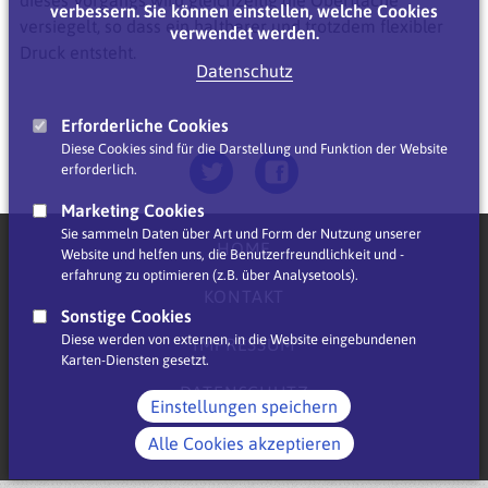
verbessern. Sie können einstellen, welche Cookies
versiegelt, so dass ein haltbarer und trotzdem flexibler
verwendet werden.
Druck entsteht.
Datenschutz
Erforderliche Cookies
Diese Cookies sind für die Darstellung und Funktion der Website
erforderlich.
Marketing Cookies
Sie sammeln Daten über Art und Form der Nutzung unserer
HOME
Website und helfen uns, die Benutzerfreundlichkeit und -
erfahrung zu optimieren (z.B. über Analysetools).
KONTAKT
Sonstige Cookies
Diese werden von externen, in die Website eingebundenen
IMPRESSUM
Karten-Diensten gesetzt.
DATENSCHUTZ
Einstellungen speichern
AGB
Alle Cookies akzeptieren