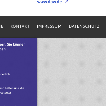
www.daw.de
ME
KONTAKT
IMPRESSUM
DATENSCHUTZ
ern. Sie können
den.
derlich.
nd helfen uns, die
setools).