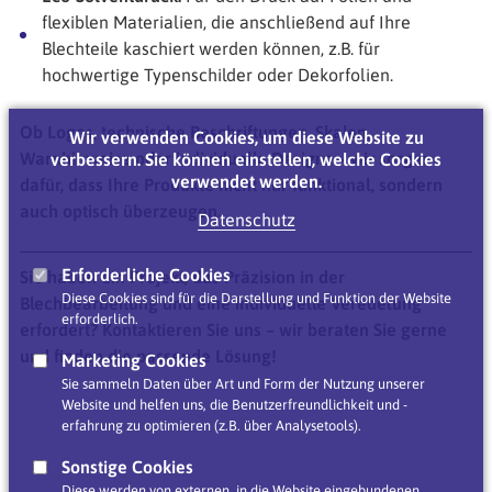
flexiblen Materialien, die anschließend auf Ihre
Blechteile kaschiert werden können, z.B. für
hochwertige Typenschilder oder Dekorfolien.
Ob Logos, technische Beschriftungen, Skalen,
Wir verwenden Cookies, um diese Website zu
Warnhinweise oder individuelle Designs – wir sorgen
verbessern. Sie können einstellen, welche Cookies
verwendet werden.
dafür, dass Ihre Produkte nicht nur funktional, sondern
auch optisch überzeugen.
Datenschutz
Erforderliche Cookies
Sie haben ein Projekt, das Präzision in der
Diese Cookies sind für die Darstellung und Funktion der Website
Blechbearbeitung und eine individuelle Veredelung
erforderlich.
erfordert? Kontaktieren Sie uns – wir beraten Sie gerne
und finden die passende Lösung!
Marketing Cookies
Sie sammeln Daten über Art und Form der Nutzung unserer
Website und helfen uns, die Benutzerfreundlichkeit und -
erfahrung zu optimieren (z.B. über Analysetools).
Sonstige Cookies
Diese werden von externen, in die Website eingebundenen