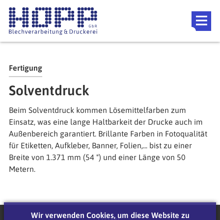
Direkt zum Inhalt
Referenzen
Downloads
Themen
Fertigung
Blog
Solventdruck
Event Location
Beim Solventdruck kommen Lösemittelfarben zum
FAQ
Einsatz, was eine lange Haltbarkeit der Drucke auch im
Außenbereich garantiert. Brillante Farben in Fotoqualität
für Etiketten, Aufkleber, Banner, Folien,... bist zu einer
Breite von 1.371 mm (54 ") und einer Länge von 50
Metern.
Wir verwenden Cookies, um diese Website zu