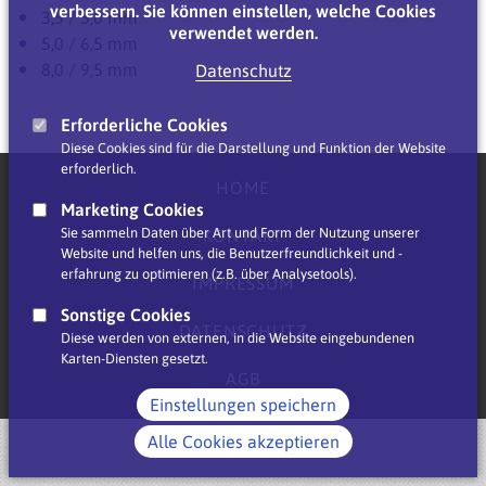
verbessern. Sie können einstellen, welche Cookies
3,5 / 5,0 mm
verwendet werden.
5,0 / 6,5 mm
8,0 / 9,5 mm
Datenschutz
Erforderliche Cookies
Diese Cookies sind für die Darstellung und Funktion der Website
erforderlich.
HOME
Marketing Cookies
Sie sammeln Daten über Art und Form der Nutzung unserer
KONTAKT
Website und helfen uns, die Benutzerfreundlichkeit und -
erfahrung zu optimieren (z.B. über Analysetools).
IMPRESSUM
Sonstige Cookies
DATENSCHUTZ
Diese werden von externen, in die Website eingebundenen
Karten-Diensten gesetzt.
AGB
Einstellungen speichern
Alle Cookies akzeptieren