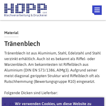
Direkt zum Inhalt
Referenzen
Downloads
Themen
Material
Blog
Tränenblech
Event Location
Tränenblech ist aus Aluminium, Stahl, Edelstahl und Stahl
FAQ
verzinkt erhältlich. Auch ist es bekannt als Riffel- oder
Warzenblech. Am bekanntesten ist Riffelblech aus
Aluminium (DIN EN 573/1386, AlMg3). Aufgrund seiner
meist diagonal gerippten Struktur wird Riffelblech oft als
Rutschhemmung (Bewertungsgruppe R10) eingesetzt.
Folgende Dicken sind Lieferbar:
Wir verwenden Cookies, um diese Website zu
2,5 / 4,0 mm