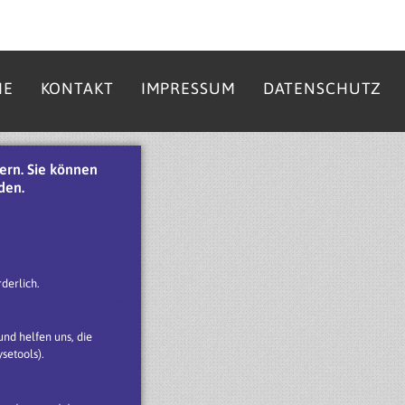
ME
KONTAKT
IMPRESSUM
DATENSCHUTZ
ern. Sie können
den.
derlich.
nd helfen uns, die
setools).